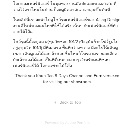
โลกของเฟอร์นิเจอร์ ในมุมของงานศิลปะและของสะสม ที่
วางไว้ตรงไหนในบ้าน ก็จะดูมีคลาสและอบอุ่นขึ้นทันที
ในคลิปนี้เราจะพาไปดูโชว์รูมเฟอร์นิเจอร์ของ Alltag Design
งานดีไซน์ของคนไทยที่ใช้ได้จริง เน้นๆ กับเฟอร์นิเจอร์ที่ทำ
จากไม้โอ๊ค
โชว์รูมนี้ตั้งอยู่แถวสุขุมวิทซอย 101/2 (ปัจจุบันย้ายโชว์รูมไป
อยู่สุขุมวิท 101/1) มีที่จอดรถ พื้นที่กว้างขวาง มีอะไรให้เดินดู
เยอะ เดินดูเองได้เลย ถ้าชอบชิ้นไหนก็โทรถามรายละเอียด
กับเจ้าของได้เลย เป็นที่ที่เหมาะมากๆ สำหรับคนที่ชอบ
เฟอร์นิเจอร์ไม้ โดยเฉพาะไม้โอ๊ค
Thank you Khun Tao
9 Days Channel
and
Furniverse.co
for visiting our showroom.
↑
Back to Top
Powered by
Adobe Portfolio